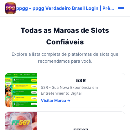
ppgg - ppgg Verdadeiro Brasil Login | Prêmio Hoje ⚡
Todas as Marcas de Slots
Confiáveis
Explore a lista completa de plataformas de slots que
recomendamos para você.
53R
53R - Sua Nova Experiência em
Entretenimento Digital
Visitar Marca →