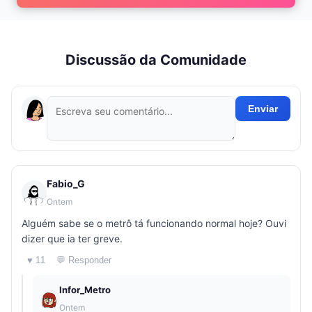
Discussão da Comunidade
Enviar
Fabio_G
Ontem
Alguém sabe se o metrô tá funcionando normal hoje? Ouvi
dizer que ia ter greve.
♥ 11
💬 Responder
Infor_Metro
Ontem