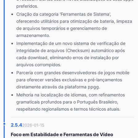
preferidos.
Criação da categoria 'Ferramentas de Sistema',
oferecendo utilitários para otimização de bateria, limpeza
de arquivos temporários e gerenciamento de
armazenamento.
Implementação de um novo sistema de verificação de
integridade de arquivos (Checksum) automático após
cada download, eliminando erros de instalação por
arquivos corrompidos.
Parceria com grandes desenvolvedores de jogos mobile
para oferecer versões exclusivas e pré-lançamentos
diretamente através da plataforma ppgg.
Melhoria na localização de idiomas, com refinamentos
gramaticais profundos para o Português Brasileiro,
respeitando regionalismos e termos técnicos atuais.
2.5.4
2026-01-15
Foco em Estabilidade e Ferramentas de Vídeo