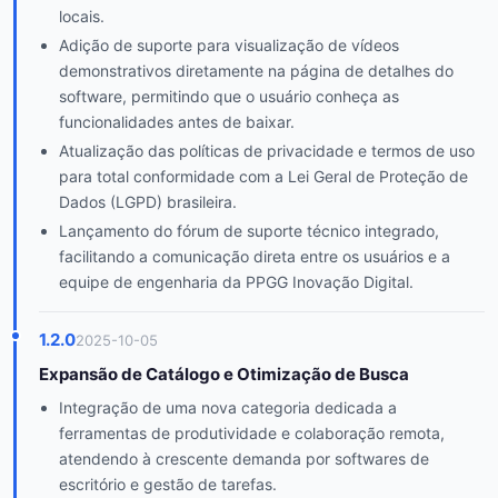
locais.
Adição de suporte para visualização de vídeos
demonstrativos diretamente na página de detalhes do
software, permitindo que o usuário conheça as
funcionalidades antes de baixar.
Atualização das políticas de privacidade e termos de uso
para total conformidade com a Lei Geral de Proteção de
Dados (LGPD) brasileira.
Lançamento do fórum de suporte técnico integrado,
facilitando a comunicação direta entre os usuários e a
equipe de engenharia da PPGG Inovação Digital.
1.2.0
2025-10-05
Expansão de Catálogo e Otimização de Busca
Integração de uma nova categoria dedicada a
ferramentas de produtividade e colaboração remota,
atendendo à crescente demanda por softwares de
escritório e gestão de tarefas.