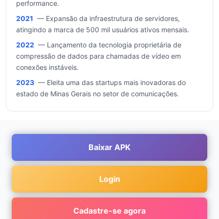
performance.
2021
— Expansão da infraestrutura de servidores,
atingindo a marca de 500 mil usuários ativos mensais.
2022
— Lançamento da tecnologia proprietária de
compressão de dados para chamadas de vídeo em
conexões instáveis.
2023
— Eleita uma das startups mais inovadoras do
estado de Minas Gerais no setor de comunicações.
Baixar APK
Login
Cadastre-se agora