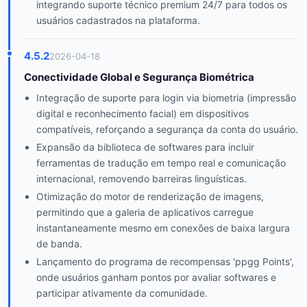
integrando suporte técnico premium 24/7 para todos os
usuários cadastrados na plataforma.
4.5.2
2026-04-18
Conectividade Global e Segurança Biométrica
Integração de suporte para login via biometria (impressão
digital e reconhecimento facial) em dispositivos
compatíveis, reforçando a segurança da conta do usuário.
Expansão da biblioteca de softwares para incluir
ferramentas de tradução em tempo real e comunicação
internacional, removendo barreiras linguísticas.
Otimização do motor de renderização de imagens,
permitindo que a galeria de aplicativos carregue
instantaneamente mesmo em conexões de baixa largura
de banda.
Lançamento do programa de recompensas 'ppgg Points',
onde usuários ganham pontos por avaliar softwares e
participar ativamente da comunidade.