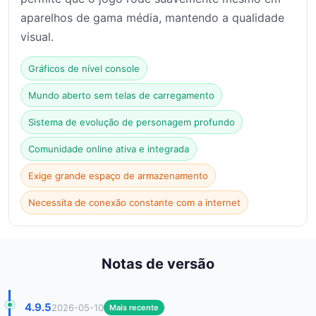
aparelhos de gama média, mantendo a qualidade
visual.
Gráficos de nível console
Mundo aberto sem telas de carregamento
Sistema de evolução de personagem profundo
Comunidade online ativa e integrada
Exige grande espaço de armazenamento
Necessita de conexão constante com a internet
Notas de versão
4.9.5
2026-05-10
Mais recente