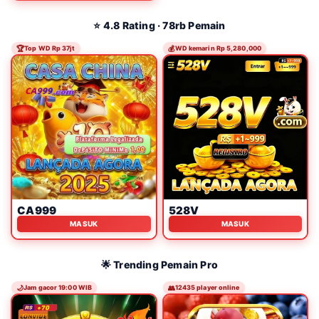
⭐ 4.8 Rating · 78rb Pemain
🏆
Top WD Rp 37jt
💰
WD kemarin Rp 5,280,000
CA999
528V
MASUK
MASUK
🌟 Trending Pemain Pro
🌙
Jam gacor 19:00 WIB
👥
12435 player online