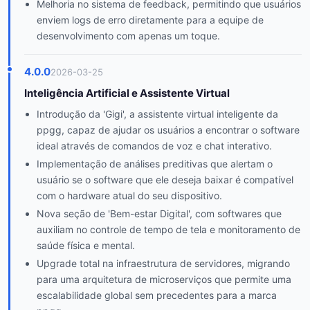
Melhoria no sistema de feedback, permitindo que usuários
enviem logs de erro diretamente para a equipe de
desenvolvimento com apenas um toque.
4.0.0
2026-03-25
Inteligência Artificial e Assistente Virtual
Introdução da 'Gigi', a assistente virtual inteligente da
ppgg, capaz de ajudar os usuários a encontrar o software
ideal através de comandos de voz e chat interativo.
Implementação de análises preditivas que alertam o
usuário se o software que ele deseja baixar é compatível
com o hardware atual do seu dispositivo.
Nova seção de 'Bem-estar Digital', com softwares que
auxiliam no controle de tempo de tela e monitoramento de
saúde física e mental.
Upgrade total na infraestrutura de servidores, migrando
para uma arquitetura de microserviços que permite uma
escalabilidade global sem precedentes para a marca