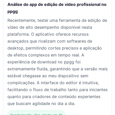
Análise do app de edição de vídeo profissional no
ppgg
Recentemente, testei uma ferramenta de edição de
vídeo de alto desempenho disponível nesta
plataforma. O aplicativo oferece recursos
avançados que rivalizam com softwares de
desktop, permitindo cortes precisos e aplicação
de efeitos complexos em tempo real. A
experiência de download no ppgg foi
extremamente fluida, garantindo que a versão mais
estável chegasse ao meu dispositivo sem
complicações. A interface do editor é intuitiva,
facilitando o fluxo de trabalho tanto para iniciantes
quanto para criadores de conteúdo experientes
que buscam agilidade no dia a dia.