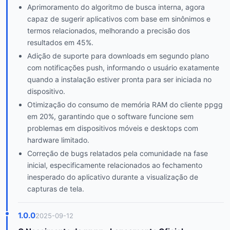
Aprimoramento do algoritmo de busca interna, agora
capaz de sugerir aplicativos com base em sinônimos e
termos relacionados, melhorando a precisão dos
resultados em 45%.
Adição de suporte para downloads em segundo plano
com notificações push, informando o usuário exatamente
quando a instalação estiver pronta para ser iniciada no
dispositivo.
Otimização do consumo de memória RAM do cliente ppgg
em 20%, garantindo que o software funcione sem
problemas em dispositivos móveis e desktops com
hardware limitado.
Correção de bugs relatados pela comunidade na fase
inicial, especificamente relacionados ao fechamento
inesperado do aplicativo durante a visualização de
capturas de tela.
1.0.0
2025-09-12