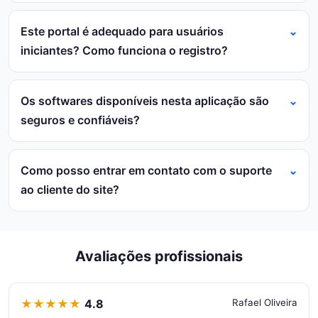
Este portal é adequado para usuários
iniciantes? Como funciona o registro?
Os softwares disponíveis nesta aplicação são
seguros e confiáveis?
Como posso entrar em contato com o suporte
ao cliente do site?
Avaliações profissionais
★
★
★
★
★
4.8
Rafael Oliveira