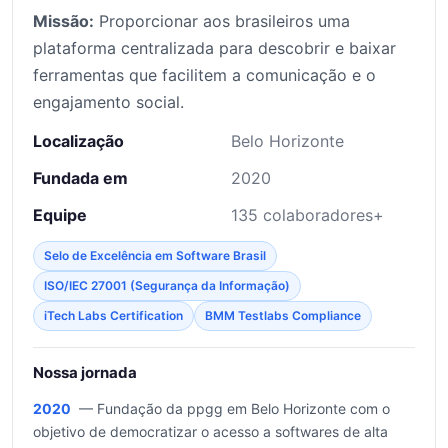
Missão:
Proporcionar aos brasileiros uma
plataforma centralizada para descobrir e baixar
ferramentas que facilitem a comunicação e o
engajamento social.
Localização
Belo Horizonte
Fundada em
2020
Equipe
135 colaboradores+
Selo de Excelência em Software Brasil
ISO/IEC 27001 (Segurança da Informação)
iTech Labs Certification
BMM Testlabs Compliance
Nossa jornada
2020
— Fundação da ppgg em Belo Horizonte com o
objetivo de democratizar o acesso a softwares de alta