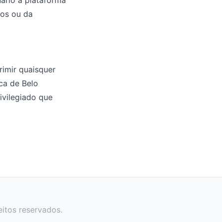
ário à plataforma
mos ou da
rimir quaisquer
ca de Belo
ivilegiado que
eitos reservados.