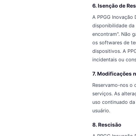
6. Isenção de Re
A PPGG Inovação Di
disponibilidade da
encontram". Não ga
os softwares de t
dispositivos. A PP
incidentais ou con
7. Modificações 
Reservamo-nos o di
serviços. As alter
uso continuado da 
usuário.
8. Rescisão