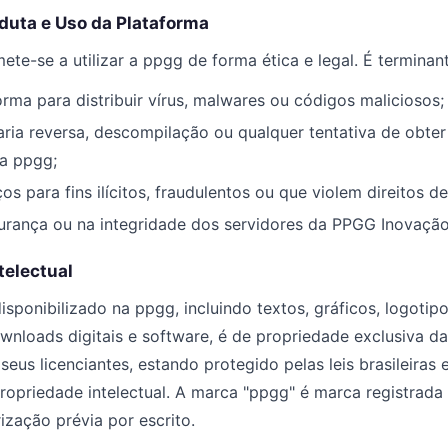
duta e Uso da Plataforma
te-se a utilizar a ppgg de forma ética e legal. É terminan
forma para distribuir vírus, malwares ou códigos maliciosos;
aria reversa, descompilação ou qualquer tentativa de obte
a ppgg;
ços para fins ilícitos, fraudulentos ou que violem direitos de
gurança ou na integridade dos servidores da PPGG Inovação 
telectual
sponibilizado na ppgg, incluindo textos, gráficos, logotipo
ownloads digitais e software, é de propriedade exclusiva 
 seus licenciantes, estando protegido pelas leis brasileiras 
propriedade intelectual. A marca "ppgg" é marca registrada
ização prévia por escrito.