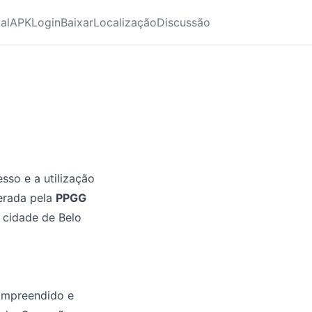
ial
APK
Login
Baixar
Localização
Discussão
so e a utilização
erada pela
PPGG
 cidade de Belo
compreendido e