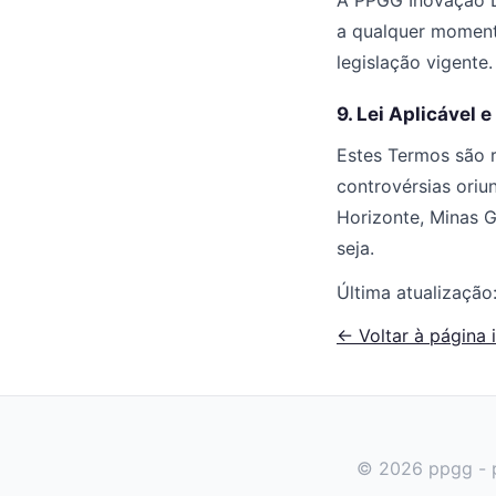
A PPGG Inovação Di
a qualquer momento
legislação vigente.
9. Lei Aplicável e
Estes Termos são re
controvérsias oriu
Horizonte, Minas G
seja.
Última atualização
← Voltar à página i
© 2026 ppgg - pp