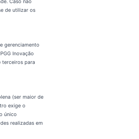
ade. Caso não
 de utilizar os
 e gerenciamento
 PPGG Inovação
 terceiros para
plena (ser maior de
tro exige o
o único
ades realizadas em